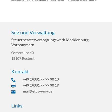
Sitz und Verwaltung
Steuerberater­versorgungswerk Mecklenburg-
Vorpommern
Ostseeallee 40
18107 Rostock
Kontakt
+49 (0)381 77 99 90 10

+49 (0)381 77 99 90 19

mail@stbvw-mv.de

Links